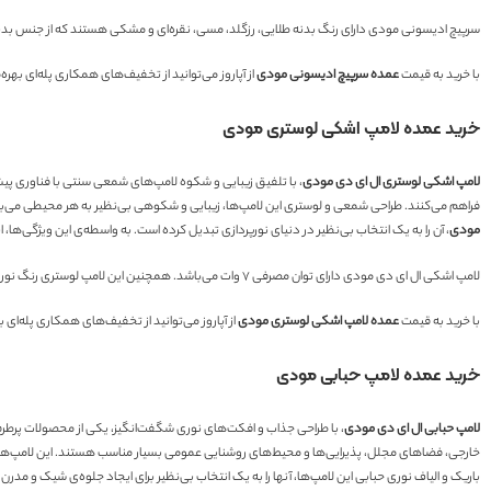
سرپیچ ادیسونی مودی دارای رنگ بدنه طلایی، رزگلد، مسی، نقره‌ای و مشکی هستند که از جنس بد
با خرید به قیمت
عمده سرپیچ ادیسونی مودی
از آپاروز می‌توانید از تخفیف‌های همکاری پله‌ای بهر
خرید عمده لامپ اشکی لوستری مودی
لامپ اشکی لوستری ال ای دی مودی
، با تلفیق زیبایی و شکوه لامپ‌های شمعی سنتی با فناوری پیشرف
فراهم می‌کنند. طراحی شمعی و لوستری این لامپ‌ها، زیبایی و شکوهی بی‌نظیر به هر محیطی می‌بخ
مودی
، آن را به یک انتخاب بی‌نظیر در دنیای نورپردازی تبدیل کرده است. به واسطه‌ی این ویژگی‌ها،
لامپ اشکی ال ای دی مودی دارای توان مصرفی ۷ وات می‌باشد. همچنین این لامپ لوستری رنگ نور آفتابی، مهتابی و یخی را موجود دارند. این لامپ شمعی ال ای دی مودی در دو طرح مات و شفاف گل دار تولید می‌شوند.
با خرید به قیمت
عمده لامپ اشکی لوستری مودی
از آپاروز می‌توانید از تخفیف‌های همکاری پله‌ای 
خرید عمده لامپ حبابی مودی
لامپ حبابی ال ای دی مودی
، با طراحی جذاب و افکت‌های نوری شگفت‌انگیز، یکی از محصولات پرطرفدا
خارجی، فضاهای مجلل، پذیرایی‌ها و محیط‌های روشنایی عمومی بسیار مناسب هستند. این لامپ‌ها با
باریک و الیاف نوری حبابی این لامپ‌ها، آنها را به یک انتخاب بی‌نظیر برای ایجاد جلوه‌ی شیک و مدر