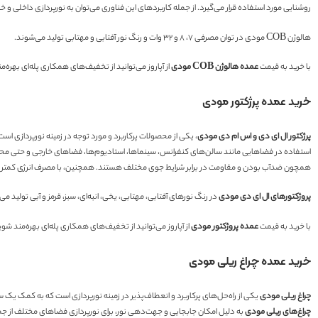
روشنایی مورد استفاده قرار می‌گیرد. از جمله کاربردهای این فناوری می‌توان به نورپردازی داخلی و 
هالوژن COB مودی در توان مصرفی ۷، ۸ و ۳۲ وات و رنگ نور آفتابی و مهتابی تولید می‌شوند.
با خرید به قیمت
عمده هالوژن COB مودی
از آپاروز می‌توانید از تخفیف‌های همکاری پله‌ای بهره
خرید عمده پرژکتور مودی
پرژکتور ال ای دی و اس ام دی مودی
، یکی از محصولات پرکاربرد و مورد توجه در زمینه نورپردازی است
استفاده در فضاهایی مانند سالن‌های کنفرانس، سینماها، استادیوم‌ها، فضاهای خارجی و حتی محی
همچون ضدآب بودن و مقاومت در برابر شرایط جوی مختلف هستند. همچنین، با مصرف انرژی کمتر نسبت
پروژکتورهای ال ای دی مودی
در رنگ نورهای آفتابی، مهتابی، یخی، انبه‌ای، سبز، قرمز و آبی تولید می‌شوند. همچنین این پروژکتورها دارای توان مصرفی ۲۰، ۳۰، ۵۰، ۱۰۰، ۲۰۰، ۰
با خرید به قیمت
عمده پروژکتور مودی
از آپاروز می‌توانید از تخفیف‌های همکاری پله‌ای بهره‌مند ش
خرید عمده چراغ ریلی مودی
چراغ ریلی مودی
یکی از راه‌حل‌های پرکاربرد و انعطاف‌پذیر در زمینه نورپردازی است که به کمک یک س
چراغ‌های ریلی مودی
به دلیل امکان جابجایی و جهت‌دهی نور، برای نورپردازی فضاهای مختلف از جمله ف