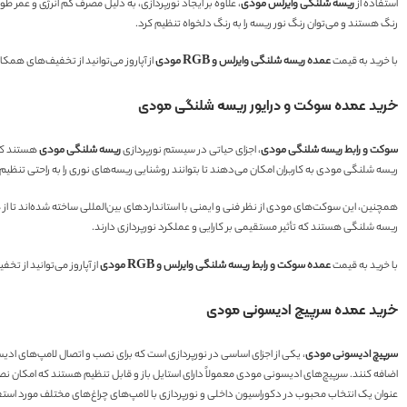
استفاده از
ریسه شلنگی وایرلس مودی
، علاوه بر ایجاد نورپردازی، به دلیل مصرف کم انرژی و عمر طو
رنگ هستند و می‌توان رنگ نور ریسه را به رنگ دلخواه تنظیم کرد.
با خرید به قیمت
عمده ریسه شلنگی وایرلس و RGB مودی
از آپاروز می‌توانید از تخفیف‌های همک
خرید عمده سوکت و درایور ریسه شلنگی مودی
سوکت و رابط ریسه شلنگی مودی
، اجزای حیاتی در سیستم نورپردازی
ریسه شلنگی مودی
هستند که 
ریسه شلنگی مودی به کاربران امکان می‌دهند تا بتوانند روشنایی ریسه‌های نوری را به راحتی تنظیم کن
همچنین، این سوکت‌های مودی از نظر فنی و ایمنی با استانداردهای بین‌المللی ساخته شده‌اند تا ا
ریسه شلنگی هستند که تأثیر مستقیمی بر کارایی و عملکرد نورپردازی دارند.
با خرید به قیمت
عمده سوکت و رابط ریسه شلنگی وایرلس و RGB مودی
از آپاروز می‌توانید از ت
خرید عمده سرپیچ ادیسونی مودی
سرپیچ ادیسونی مودی
، یکی از اجزای اساسی در نورپردازی است که برای نصب و اتصال لامپ‌های اد
اضافه کنند. سرپیچ‌های ادیسونی مودی معمولاً دارای استایل باز و قابل تنظیم هستند که امکان نصب لا
عنوان یک انتخاب محبوب در دکوراسیون داخلی و نورپردازی با لامپ‌های چراغ‌های مختلف مورد استفاد