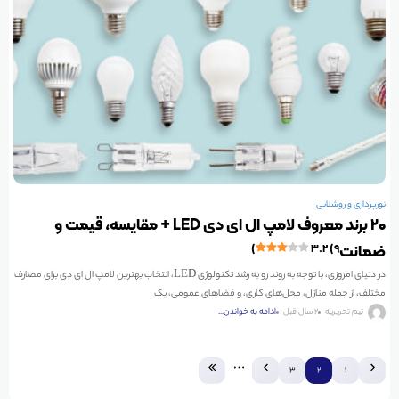
نورپردازی و روشنایی
۲۰ برند معروف لامپ ال ای دی LED +‌ مقایسه، قیمت و
ضمانت
۳.۲ (۹)
در دنیای امروزی، با توجه به روند رو به رشد تکنولوژی LED، انتخاب بهترین لامپ ال ای دی برای مصارف
مختلف، از جمله منازل، محل‌های کاری، و فضاهای عمومی، یک
تیم تحریریه
2 سال قبل
ادامه به خواندن...
3
2
1