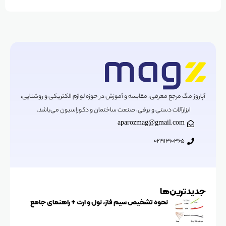
آپاروز مگ مرجع معرفی، مقایسه و آموزش در حوزه لوازم الکتریکی و روشنایی،
ابزارآلات دستی و برقی، صنعت ساختمان و دکوراسیون می‌باشد.
aparozmag@gmail.com
02191690365
جدیدترین‌ها
نحوه تشخیص سیم فاز، نول و ارت + راهنمای جامع