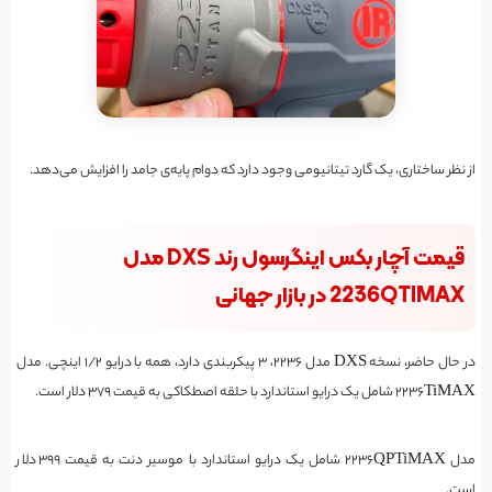
از نظر ساختاری، یک گارد تیتانیومی وجود دارد که دوام پایه‌ی جامد را افزایش می‌دهد.
قیمت آچار بکس اینگرسول رند DXS مدل
2236QTIMAX در بازار جهانی
در حال حاضر، نسخه DXS مدل ۲۲۳۶، ۳ پیکربندی دارد، همه با درایو ۱/۲ اینچی. مدل
2236TiMAX شامل یک درایو استاندارد با حلقه اصطکاکی به قیمت ۳۷۹ دلار است.
مدل 2236QPTiMAX شامل یک درایو استاندارد با موسیر دنت به قیمت ۳۹۹ دلار
است.