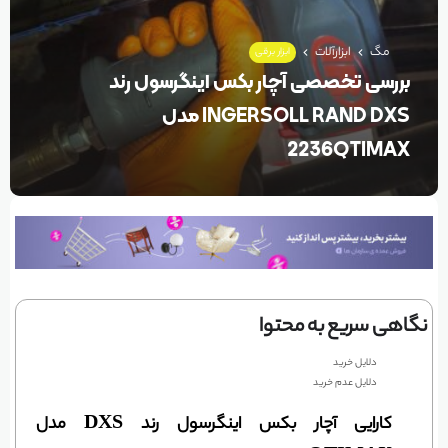
مگ
ابزارآلات
ابزار برقی
بررسی تخصصی آچار بکس اینگرسول رند
INGERSOLL RAND DXS مدل
2236QTIMAX
نگاهی سریع به محتوا
دلایل خرید
دلایل عدم خرید
کارایی آچار بکس اینگرسول رند DXS مدل