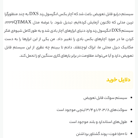
سیستم درایو قابل تعویض باعث شد که آچار بکس انگرسول رند DXS به چند منظورگرا
ترین مدلی که تاکنون آزمایش کرده‌ایم، تبدیل شود. با عرضه مدل 2236QTiMAX،
سیستم DXS انگرسول رند وارد دنیای ابزارهای آچار بادی شد و به طور کامل شیوه‌ی فکر
کردن ما در مورد آچارهای بکس بادی را تغییر داد. من یکی از این ابزارها را به دست
مکانیک دیزل محلی ما، ایزاک لوچتفلد، دادم تا ببینم چه نظری از این سیستم قابل
تعویض دارد و آیا می‌تواند مقاومت در برابر بارهای کاری سنگین او را تحمل کند.
دلایل خرید
سیستم سوکت قابل تعویض
سوکت‌های ۳/۸، ۱/۲ و ۳/۴ اینچی موجود است
طول‌های استاندارد و بلند موجود است
تا ۱۵۰۰ فوت-پوند گشتاور برداشتن