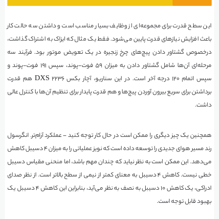
این سطح قدرت برای مجموعه‌ای از وظایف بسیار مناسب است و داشتن سه حالت کار
باعث افزایش نیازهای قدرت پایین می‌شود. فقط یک مثال که ایزاک به اشتراک گذاشت،
درخصوص گشتاور دادن پیچ‌های چرخ زنجیره در یک تعویض موتور بود. فرآیند سه
مرحله‌ای آن‌ها شامل گشتاور دادن به میزان ۵۹ فوت-پوند، سپس ۱۹۱ فوت-پوند و
سپس اتمام ۱۲۰ درجه آخر است. در این سناریو، آچار بکس ۲۲۳۶ DXS هم قدرت
برداشتن برای سریع بیرون آوردن پیچ‌ها و هم قدرت پایدار برای تنظیم آن‌ها با کنترل عالی
داشت.
همچنین یک چیز دیگری را ممکن است در حال کار توجه کنید – عملکرد آرام‌تر. انگرسول
رند مسیر هوای جدیدی را توسعه داده است که نویز عملیاتی را به میزان ۴ دسیبل کاهش
می‌دهد. این ممکن است به نظر نیاید که چندان مهم باشد، اما منحنی مقیاس دسیبل
خطی نیست. کاهش ۴ دسیبل به معنای کمتر از نیمی از سطح بالاتر است. از نظر صدای
ادراکی، یک کاهش ۱۰ دسیبل به نصف به نظر می‌آید، بنابراین این کاهش ۴ دسیبل یک
بهبود قابل توجه است.