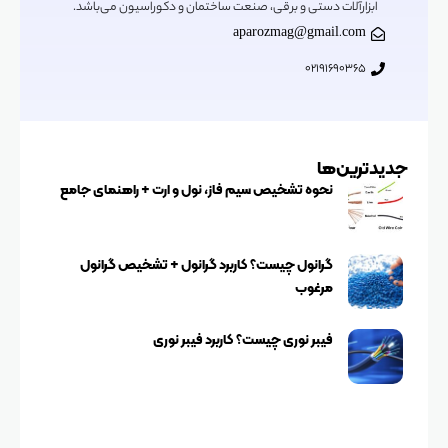
ابزارآلات دستی و برقی، صنعت ساختمان و دکوراسیون می‌باشد.
aparozmag@gmail.com
02191690365
جدیدترین‌ها
نحوه تشخیص سیم فاز، نول و ارت + راهنمای جامع
گرانول چیست؟ کاربرد گرانول + تشخیص گرانول
مرغوب
فیبر نوری چیست؟ کاربرد فیبر نوری