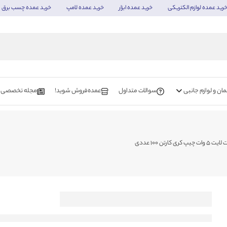
رید عمده لوازم الکتریکی
خرید عمده ابزار
خرید عمده لامپ
خرید عمده چسب برق
ن و لوازم جانبی
سوالات متداول
عمده‌فروش شوید!
مجله تخصصی
 وات چیپ کری کارتن 100 عددی