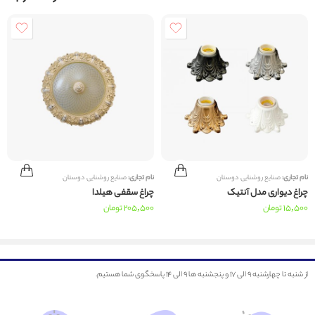
برای مثال، بسته‌های کم حجم با هزینه‌های تخمینی حدود ۳۰,۰۰۰ تا ۴۰,۰۰۰ تومان ارسال
می‌شوند و بسته‌های حجیم‌تر نیز می‌توانند حدود ۱۰۰,۰۰۰ تومان هزینه داشته باشند. برای
مشتریانی که سفارشاتشان به بیش از ۱۰ میلیون تومان می‌رسد، ارسال رایگان فراهم شده و هزینه
باربری توسط مجموعه آپاروز پرداخت می‌شود.
ناگفته نماند که برای هرسفارشی و با هر حجم و ارزشی هیچگونه هزینه ای از مشتراینمان بابت
نام تجاری:
صنایع روشنایی دوستان
نام تجاری:
صنایع روشنایی دوستان
کرایه شهری یا هزینه ارسال از انبارهای ما تا محل باربری ها دریافت نمیشود.
چراغ دیواری مدل آنتیک
چراغ سقفی هیلدا
15,500
تومان
205,500
تومان
ارسال با باربری برای مشتریان در فروشگاه اینترنتی ما دارای مزایای مهمی است:
۱.
شفافیت قیمت‌گذاری
: مزیت اصلی ارسال با باربری این است که هزینه‌های حمل و نقل بر اساس
تعداد کارتن‌های محصول محاسبه می‌شود. این امکان به مشتری اجازه می‌دهد که پیشاپیش
از شنبه تا چهارشنبه ۹ الی ۱۷ و پنجشنبه ها ۹ الی ۱۴ پاسخگوی شما هستیم.
هزینه را برای خود محاسبه کند و تصمیم به خرید با اطمینان بیشتری بگیرد.
۲.
ارسال به سراسر ایران
: با استفاده از خدمات باربری، ارسال سفارشات به تمام نقاط ایران امکان‌پذیر
است. این امکان به مشتریان کمک می‌کند تا به راحتی و بدون محدودیت جغرافیایی سفارشات