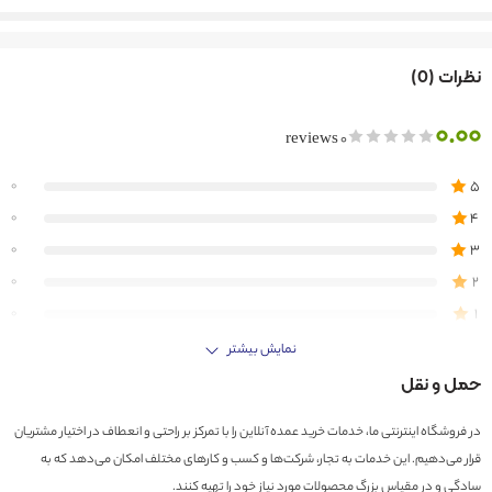
نظرات (0)
0.00
0 reviews
5
0
4
0
3
0
2
0
1
0
نمایش بیشتر
اولین کسی باشید که دیدگاهی می نویسد “لامپ ال ای دی حبابی 10، 12، 15، 20 وات دونیکو”
حمل و نقل
نقد و بررسی‌ها
در فروشگاه اینترنتی ما، خدمات خرید عمده آنلاین را با تمرکز بر راحتی و انعطاف در اختیار مشتریان
هیچ دیدگاهی برای این محصول نوشته نشده است.
قرار می‌دهیم. این خدمات به تجار، شرکت‌ها و کسب و کارهای مختلف امکان می‌دهد که به
سادگی و در مقیاس بزرگ محصولات مورد نیاز خود را تهیه کنند.