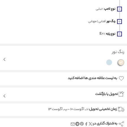
نوع لامپ
: حبابی
رنگ نور
: آفتابی | مهتابی
نوع پایه
: E27
رنگ نور
به لیست علاقه مندی ها اضافه کنید
Added to wishlist
تحویل یا بازگشت
زمان تخمینی تحویل:
د, آگوست 10 – پ, آگوست 13
به اشتراک گذاری در: