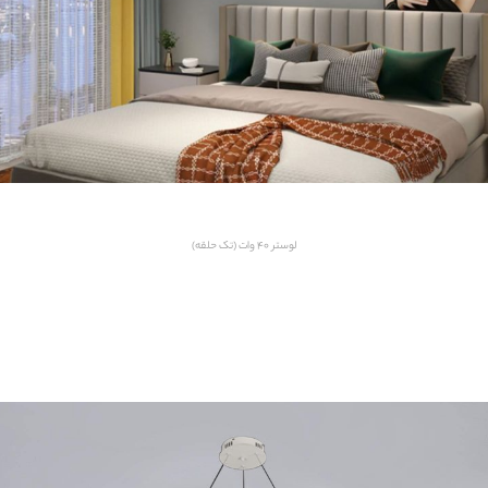
لوستر ۴۰ وات (تک حلقه)