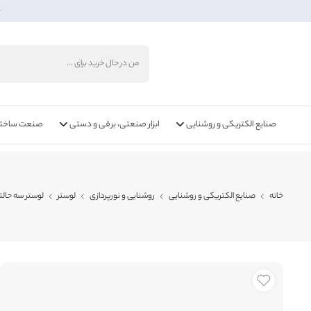
خ
صنایع الکتریکی و روشنایی
ابزار صنعتی، برقی و دستی
صنعت ساختما
خانه
صنایع الکتریکی و روشنایی
روشنایی و نورپردازی
لوستر
لوستر سه حالته 40، 50، 65، 90، 120 وات 