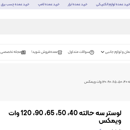
رید عمده لوازم الکتریکی
خرید عمده ابزار
خرید عمده لامپ
خرید عمده چسب برق
ن و لوازم جانبی
سوالات متداول
عمده‌فروش شوید!
مجله تخصصی
ویمکس
لوستر سه حالته 40، 50، 65، 90، 120 وات
ویمکس