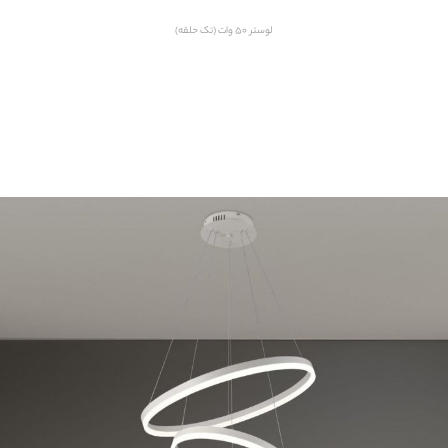
لوستر ۵۰ وات (تک حلقه)