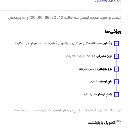
نام تجاری:
ویمکس
قیمت و خرید عمده لوستر سه حالته 40، 50، 65، 90، 120 وات ویمکس
ویژگی‌ها
رنگ نور
: سه حالته آفتابی، مهتابی،‌یخی (تغییر رنگ نور با روشن خاموش کردن کلید)
توان مصرفی
: ۴۰ | ۵۰ | ۶۵ | ۹۰ | ۱۲۰ وات
نوع نوردهی
: از پایین دایره‌ها
طرح لوستر
: دایره‌ای
ارتفاع لوستر
: قابل تنظیم
توجه اطلاعات مربوط به ابعاد و ارتفاع در بخش توضیحات پایین صفحه موجود است.
تحویل یا بازگشت