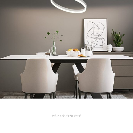
لوستر ۶۵ وات (دو حلقه)