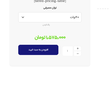
[tiered-pricing-table]
توان مصرفی
پاک کردن
1,575,000
تومان
افزودن به سبد خرید