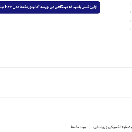
0
اولین کسی باشید که دیدگاهی می نویسد “مانیتور تکنما مدل E43 تبلتی حافظه دار”
0
0
0
صنایع الکتریکی و روشنایی
برند:
تکنما