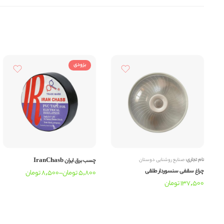
بزودی
نام تجاری:
صنایع روشنایی دوستان
چسب برق ایران IranChasb
چراغ سقفی سنسوردار طلقی
5,800
تومان
–
8,500
تومان
137,500
تومان