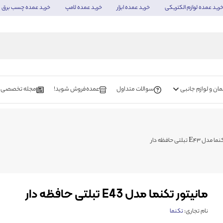
رید عمده لوازم الکتریکی
خرید عمده ابزار
خرید عمده لامپ
خرید عمده چسب برق
ن و لوازم جانبی
سوالات متداول
عمده‌فروش شوید!
مجله تخصصی
E4 تبلتی حافظه دار
مانیتور تکنما مدل E43 تبلتی حافظه دار
نام تجاری:
تکنما