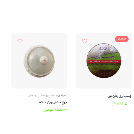
بزودی
چسب برق زمان نور
نام تجاری:
صنایع روشنایی دوستان
نام
چراغ سقفی ویترا ساده
چر
8,500
تومان
125,500
تومان
00