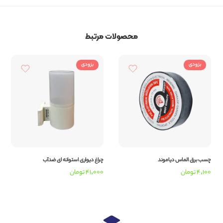
محصولات مرتبط
بزودی
بزودی
چسب برق الماس دیاموند
چراغ دیواری استوانه ای ضدآب
4,100
تومان
41,000
تومان