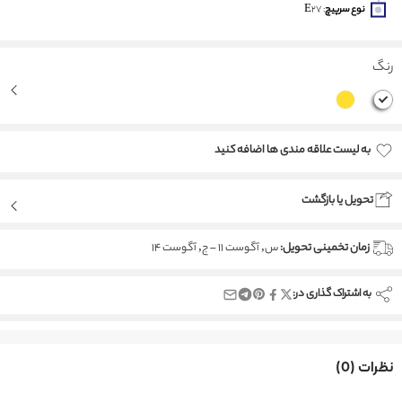
نوع سرپیچ
: E27
رنگ
به لیست علاقه مندی ها اضافه کنید
Added to wishlist
تحویل یا بازگشت
زمان تخمینی تحویل:
س, آگوست 11 – ج, آگوست 14
به اشتراک گذاری در:
نظرات (0)