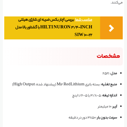
می‌کنند.
مناسب شما
بررسی آچار بکس ضربه ای شارژی هیلتی
HILTI NURON 3/4-INCH با گشتاور بالا مدل
SIW 10-22
مشخصات
مدل
: ۲۵۲۱
منبع تغذیه
: بسته باتری M12 RedLithium (پیشنهاد شده: High Output)
اندازه تیغه
: ۵-۳/۸ یا ۵-۱/۲ اینچ
آربر
: ۱۰ میلیمتر
سرعت بدون بار
: ۳۸۵۰ دور در دقیقه