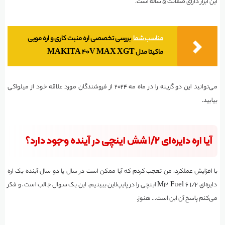
این ابزار دارای ضمانت ۵ ساله است.
مناسب شما
بررسی تخصصی اره منبت کاری و اره مویی
ماکیتا مدل MAKITA 40V MAX XGT
می‌توانید این دو گزینه را در ماه مه ۲۰۲۴ از فروشندگان مورد علاقه خود از میلواکی
بیابید.
آیا اره دایره‌ای ۱/۲ شش اینچی در آینده وجود دارد؟
با افزایش عملکرد، من تعجب کردم که آیا ممکن است در سال یا دو سال آینده یک اره
دایره‌ای M12 Fuel 6 1/2 اینچی را در پایپ‌لاین ببینیم. این یک سوال جالب است، و فکر
می‌کنم پاسخ آن این است… هنوز.