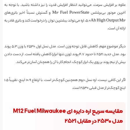
علاوه بر افزایش سرعت، می‌توانید انتظار افزایش قدرت را نیز داشته باشید. با توجه به
آخرین موتور بی‌برشلس M12 Fuel PowerState و گسترش نسبتاً اخیر باتری‌های
۵.0Ah High Output M12، اره می‌تواند بیشترین توان را درخواست کند و باتری قادر به
ارائه آن است.
دیگر موضوع مهم، کاهش قابل توجه وزن است. مدل نسل اول ۲۵۳۰ با وزن ۵.۳ پوند
بود. مدل جدید ۲۵۲۱ تا حدود ۴.۷ پوند (وزن تنها ابزار) کاهش یافته است. از دست دادن
بیش از نیم پوند بر روی یک ابزار کوچک، انجام کار با آن را همچنان آسان‌تر می‌کند.
اگر این کافی نیست، اره نسل دوم همچنین کوچک‌تر است. با ارتفاع ۱۰.۹ اینچ، تقریباً ۱.۵
اینچ کوچک‌تر از مدل قبلی ۲۵۳۰ است.
مقایسه سریع اره دایره ای M12 Fuel Milwaukee
مدل ۲۵۳۰ در مقابل ۲۵۲۱