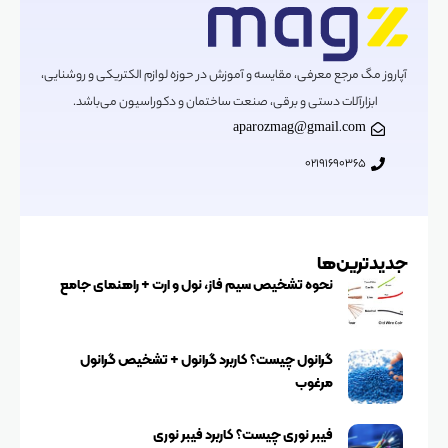
آپاروز مگ مرجع معرفی، مقایسه و آموزش در حوزه لوازم الکتریکی و روشنایی،
ابزارآلات دستی و برقی، صنعت ساختمان و دکوراسیون می‌باشد.
aparozmag@gmail.com
02191690365
جدیدترین‌ها
نحوه تشخیص سیم فاز، نول و ارت + راهنمای جامع
گرانول چیست؟ کاربرد گرانول + تشخیص گرانول
مرغوب
فیبر نوری چیست؟ کاربرد فیبر نوری