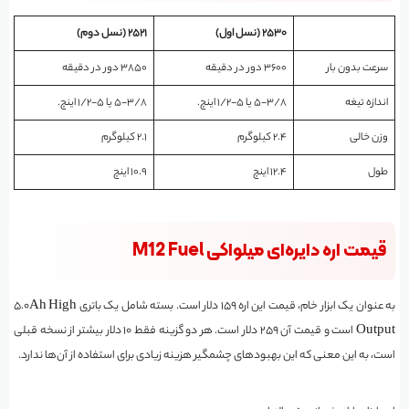
۲۵۳۰ (نسل اول)
۲۵۲۱ (نسل دوم)
سرعت بدون بار
۳۶۰۰ دور در دقیقه
۳۸۵۰ دور در دقیقه
اندازه تیغه
۵-۳/۸ یا ۵-۱/۲ اینچ.
۵-۳/۸ یا ۵-۱/۲ اینچ.
وزن خالی
۲.۴ کیلوگرم
۲.۱ کیلوگرم
طول
۱۲.۴ اینچ
۱۰.۹ اینچ
قیمت اره دایره‌ای میلواکی M12 Fuel
به عنوان یک ابزار خام، قیمت این اره ۱۵۹ دلار است. بسته شامل یک باتری ۵.0Ah High
Output است و قیمت آن ۲۵۹ دلار است. هر دو گزینه فقط ۱۰ دلار بیشتر از نسخه قبلی
است، به این معنی که این بهبودهای چشمگیر هزینه زیادی برای استفاده از آن‌ها ندارد.