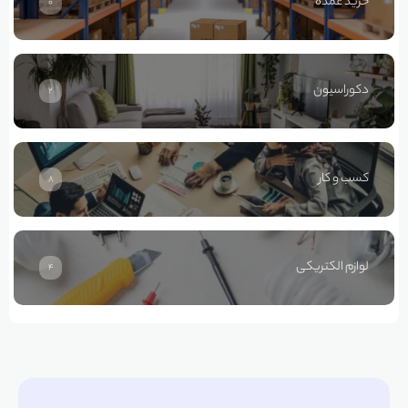
خرید عمده
0
دکوراسیون
2
کسب و کار
8
لوازم الکتریکی
4