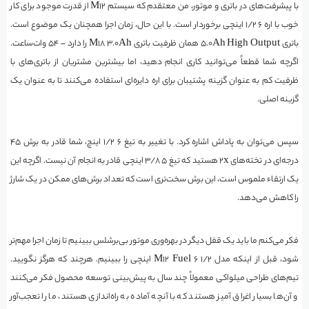
با پیشرفت‌های در باتری و موتور، من معتقدم که سیستم M12 از قدرت موجود برای کار
خوب با اره ۶ ۱/۲ اینچی برخوردار است. با این حال، زمان اجرا همچنان یک موضوع است.
باتری ۵.0Ah High Output همان ظرفیت باتری M18 3.0Ah را دارد – ۵۴ وات‌ساعت.
اگرچه شما قطعاً می‌توانید کاری انجام دهید، اما بیشترین مشتریان از باتری‌های با
ظرفیت کم به عنوان گزینه پشتیبان برای اره دایره‌ای استفاده می‌کنند تا به عنوان یک
گزینه اصلی.
سپس می‌توان به پاداش اشاره کرد. با تغییر به تیغ ۶ ۱/۲ اینچ، شما قادر به برش ۴۵
درجه‌ای در تخته‌های 2x هستید که تیغ ۵ ۳/۸ اینچی قادر به انجام آن نیست. اگرچه این
یک ارتقاء ملموس است، این برش سخت‌تری است که تعداد برش‌های ممکن در یک شارژ
را کاهش می‌دهد.
فکر می‌کنم ما باید یک قفل دیگر در بهره‌وری موتور بی‌برشلس ببینیم تا زمان اجرا مهم‌تر
شود، قبل از اینکه مدل M12 Fuel 6 1/2 اینچی را ببینیم. هرچند که هرگز نگویید.
تیم‌های طراحی میلواکی معمولاً چند سال به پیش‌بینی توسعه محصول فکر می‌کنند
و آن‌ها بسیار اغراق آمیز هستند که با آنچه آماده به راه‌اندازی هستند، ما را تعجب‌آور