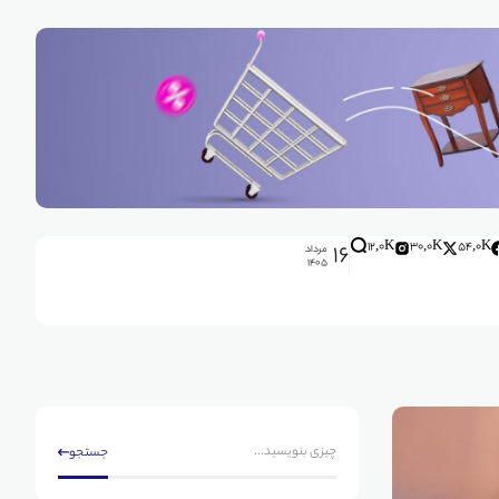
۱۶
12,0K
30,0K
54,0K
مرداد
۱۴۰۵
جستجو