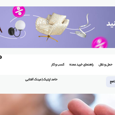
حمل و نقل
راهنمای خرید عمده
کسب و کار
حامد اپتیک | عینک آفتابی
امع