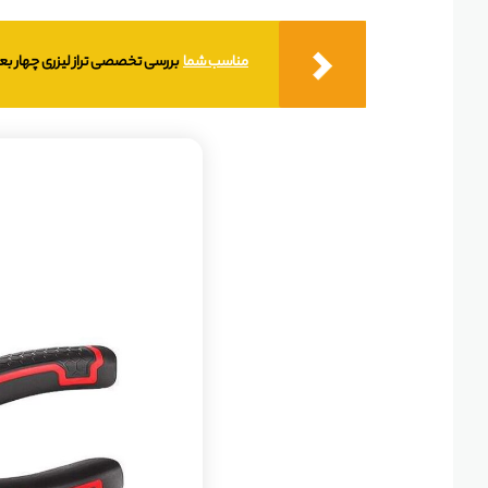
مناسب شما
بررسی تخصصی تراز لیزری چهار بعدی میلواکی E M12