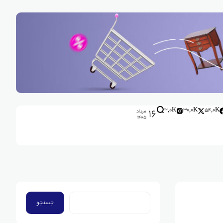
۱۶
12,0K
30,0K
54,0K
مرداد
۱۴۰۵
جستجو