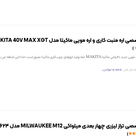
ه منبت کاری و اره مویی ماکیتا مدل MAKITA 40V MAX XGT
اره منبت کاری و اره مویی جدید 40 ولتی ماکیتا MAKITA خط تولید ابزارهای چوب‌کاری ماکیتا عمیق است، اما تا این لحظ
2 سال قبل
ادامه به خواندن...
ز لیزری چهار بعدی میلواکی MILWAUKEE M12 مدل ۳۶۲۴