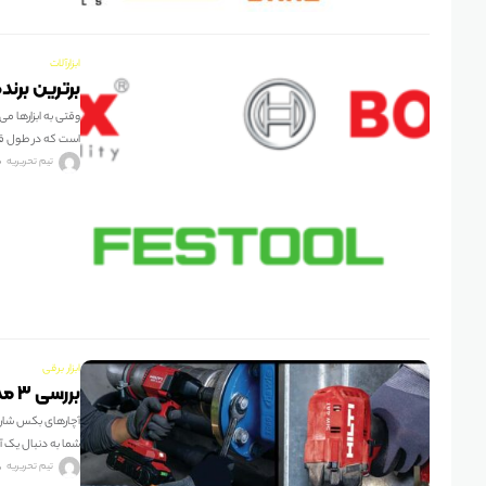
ابزارآلات
برترین برندهای آل
وقتی به ابزارها م
است که در طول 
تیم تحریریه
ابزار برقی
بررسی ۳ مدل آچار بکس شارژی هیلتی نورون HILTI NURON
آچارهای بکس شارژی 
شما به دنبال یک 
تیم تحریریه