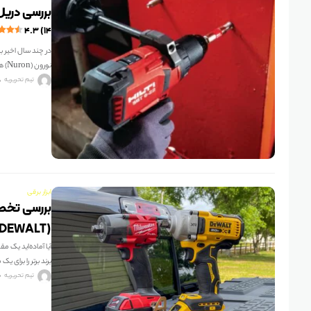
بررسی دریل چکشی 
۴.۳ (۱۴)
نورون (Nuron) هیلتی، گسترش
تیم تحریریه
ابزار برقی
(DEWALT)
آیا آماده‌اید یک 
برند برتر را برای یک
تیم تحریریه