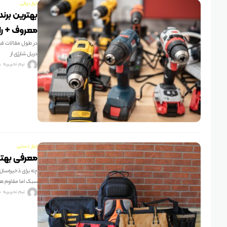
ابزار برقی
معروف + را
دریل شارژی از
تیم تحریریه
ابزار دستی
معرفی بهترین کیف ه
چه برای ذخیره‌سازی
سبک اما مقاوم ه
تیم تحریریه