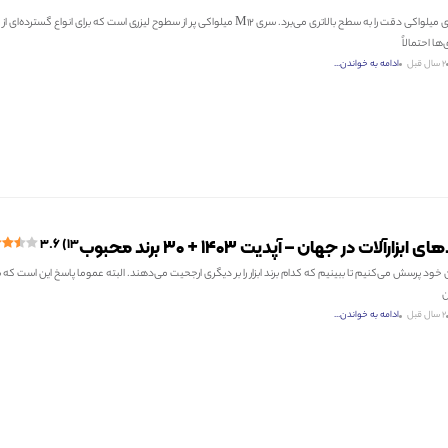
تراز لیزری چهار بعدی میلواکی دقت را به سطح بالاتری می‌برد. سری M12 میلواکی پر از سطوح لیزری است که برای ان
ا احتمالاً
2 سال قبل
ادامه به خواندن...
بزارآلات در جهان – آپدیت ۱۴۰۳ + ۳۰ برند محبوب
۳.۶ (۱۳)
ان خود پرسش می‌کنیم تا ببینیم که کدام برند ابزار را بر دیگری ارجحیت می‌دهند. البته عموما پاسخ این است که
ن
2 سال قبل
ادامه به خواندن...