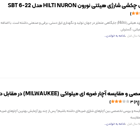
شارژی هیلتی نورون HILTI NURON مدل SBT 6-22
در چند سال اخیر برند هیلتی (Hilti) جایگاهی متمایز در جهان تولید و نگهداری ابزار دستی، برقی و صنعتی داشته است. با ا
2 سال قبل
ادامه به خواندن...
بررسی تخصصی و مقایسه آچار ضربه ای میلواکی (KEE
۳ (۲)
مقایسه و بررسی تخصصی بین آچارهای شارژی ضربه‌ای داشته باشیم؟ پس از چند روز آزمایش بهترین آچارهای ضربه ش
 مقایسه
2 سال قبل
ادامه به خواندن...